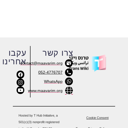
צרו קשר
עקבו
אחרינו
contact@maavarim.org
052-4776707
WhatsApp
www.maavarim.org
Hosted by T Hub Initiative, a
Cookie Consent
501(c)(3) nonprofit registered