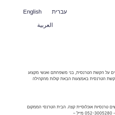
עברית
English
العربية
ים על הקשת הטרנסית, בני משפחתם ואנשי מקצוע
ום הקשת הטרנסית באמצעות הבאת קולות מהקהילה
שים טרנסיות אוכלוסיית קצה. הבית הטרנסי הממקום
בדרום תל אביב הוקם על ידי עמותת טרנסיות ישראל ומשמש מרחב לנשים טרנסיות. פייסבוק פייסבוק אינסטגרם טלפון – 052-3005280 מייל –