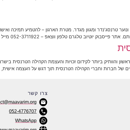
 ונוער טרנסג'נדר ומגוון מגדר. מטרת הארגון – להטמיע תמיכה ואי
ב טלגרם טלפון ווצאפ – 052-3711922⁩ מייל – hello@leviot.org.il
ית
ים של חברות וחברי הקהילה הטרנסית תוך דגש על העצמה אישית, ב
צרו קשר
act@maavarim.org
052-4776707
WhatsApp
ww.maavarim.org