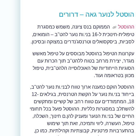
הוסטל לנוער גאה – דרורים
ההוסטל
הממוקם בנס ציונה, משמש כמסגרת
טיפולית-חינוכית ל-16 בני.ות נוער להט"ב – הומואים,
לסביות, ביסקסואלים וטרנסג'נדרים במצוקה ובסיכון.
עקרונות הטיפול בהוסטל מבוססים על טיפול מאשש
מגדר, יצירת מרחב בטוח ללהט"ב תוך הכרות עם
הסוגיות הייחודיות של האוכלוסייה הלהט"בית, טיפול
מכוון בטראומה ועוד.
ההוסטל הוקם כמענה ארוך טווח לבני.ות נוער להט"ב,
בייחוד בני.ות נוער על הקשת הטרנסית, בגילאים 12-
18, המתמודדים עם טווח רחב של קשיים ומתקשים
להשתלב במסגרות כלליות. ההוסטל פועל בכל תחומי
החיים של בני.ות הנוער ומעניק להן.ם חינוך, השכלה,
טיפול, העשרה, ליווי ותמיכה, זאת תוך שימוש
בהתערבויות פרטניות, קבוצתיות וקהילתיות. כמו כן,