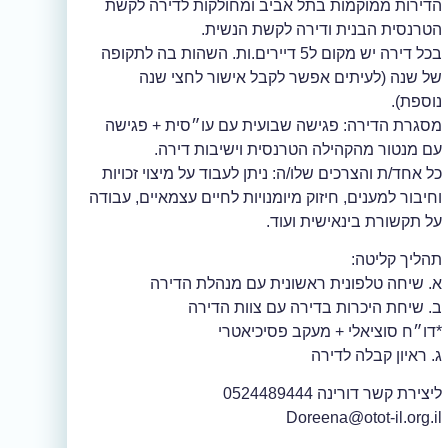
הדירות ממוקמות בתל אביב ומחולקות לדירה לקשת
הטרנסית הבנית ודירה לקשת הנשית.
בכל דירה יש מקום ל5 דיירים.ות. השהות בה לתקופה
של שנה (לעיתים אפשר לקבל אישור לחצי שנה
נוספת).
מסגרת הדירה: פגישה שבועית עם עו״סית + פגישה
עם מנטור מהקהילה הטרנסית וישיבות דירה.
כל אחד/ת והצרכים שלו/ה: ניתן לעבוד על מיצוי זכויות
וחיבור למענים, חיזוק מיומנויות לחיים עצמאיים, עבודה
על תקשורת בינאישית ועוד.
תהליך קליטה:
א. שיחה טלפונית ראשונית עם מנהלת הדירה
ב. שיחת היכרות בדירה עם צוות הדירה
*דו״ח סוציאלי + מעקב פסיכיאטרי
ג. ראיון קבלה לדירה
ליצירת קשר דורינה 0524489444
Doreena@otot-il.org.il