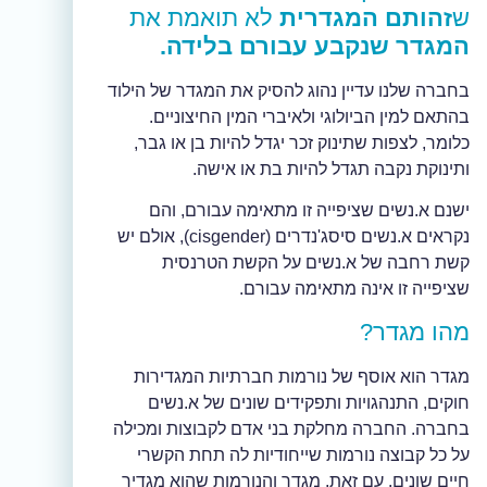
ש
זהותם המגדרית
לא תואמת את
המגדר שנקבע עבורם בלידה.
בחברה שלנו עדיין נהוג להסיק את המגדר של הילוד
בהתאם למין הביולוגי ולאיברי המין החיצוניים.
כלומר, לצפות שתינוק זכר יגדל להיות בן או גבר,
ותינוקת נקבה תגדל להיות בת או אישה.
ישנם א.נשים שציפייה זו מתאימה עבורם, והם
נקראים א.נשים סיסג'נדרים (cisgender), אולם יש
קשת רחבה של א.נשים על הקשת הטרנסית
שציפייה זו אינה מתאימה עבורם.
מהו מגדר?
מגדר הוא אוסף של נורמות חברתיות המגדירות
חוקים, התנהגויות ותפקידים שונים של א.נשים
בחברה. החברה מחלקת בני אדם לקבוצות ומכילה
על כל קבוצה נורמות שייחודיות לה תחת הקשרי
חיים שונים. עם זאת, מגדר והנורמות שהוא מגדיר